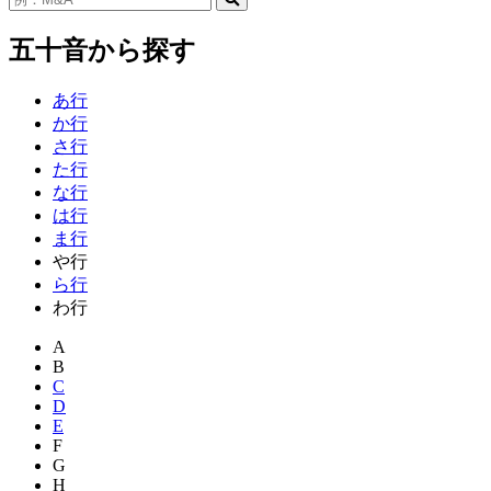
五十音から探す
あ行
か行
さ行
た行
な行
は行
ま行
や行
ら行
わ行
A
B
C
D
E
F
G
H