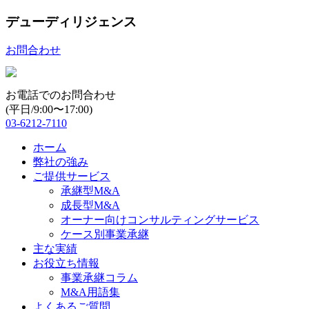
デューディリジェンス
お問合わせ
お電話でのお問合わせ
(平日/9:00〜17:00)
03-6212-7110
ホーム
弊社の強み
ご提供サービス
承継型M&A
成長型M&A
オーナー向けコンサルティングサービス
ケース別事業承継
主な実績
お役立ち情報
事業承継コラム
M&A用語集
よくあるご質問