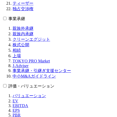
ティーザー
独占交渉権
事業承継
親族外承継
親族内承継
クリーンエグジット
株式公開
相続
上場
TOKYO PRO Market
J-Adviser
事業承継・引継ぎ支援センター
中小M&Aガイドライン
評価・バリュエーション
バリュエーション
EV
EBITDA
EPS
PBR