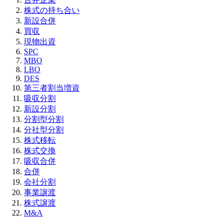
株式の持ち合い
新設合併
買収
現物出資
SPC
MBO
LBO
DES
第三者割当増資
吸収分割
新設分割
分割型分割
分社型分割
株式移転
株式交換
吸収合併
合併
会社分割
事業譲渡
株式譲渡
M&A