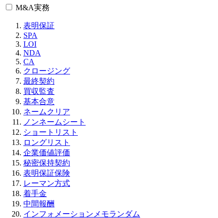
M&A実務
表明保証
SPA
LOI
NDA
CA
クロージング
最終契約
買収監査
基本合意
ネームクリア
ノンネームシート
ショートリスト
ロングリスト
企業価値評価
秘密保持契約
表明保証保険
レーマン方式
着手金
中間報酬
インフォメーションメモランダム