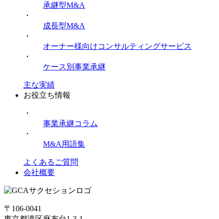
承継型M&A
・
成長型M&A
・
オーナー様向けコンサルティングサービス
・
ケース別事業承継
主な実績
お役立ち情報
・
事業承継コラム
・
M&A用語集
よくあるご質問
会社概要
〒106-0041
東京都港区麻布台1-3-1