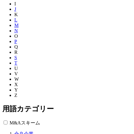
I
J
K
L
M
N
O
P
Q
R
S
T
U
V
W
X
Y
Z
用語カテゴリー
M&Aスキーム
合弁企業