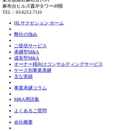
麻布台ヒルズ森JPタワー49階
TEL：03-6212-7110
HLサクセション ホーム
弊社の強み
ご提供サービス
承継型M&A
成長型M&A
オーナー様向けコンサルティングサービス
ケース別事業承継
主な実績
事業承継コラム
M&A用語集
よくあるご質問
会社概要