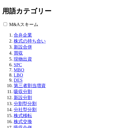
用語カテゴリー
M&Aスキーム
合弁企業
株式の持ち合い
新設合併
買収
現物出資
SPC
MBO
LBO
DES
第三者割当増資
吸収分割
新設分割
分割型分割
分社型分割
株式移転
株式交換
吸収合併