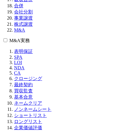
合併
会社分割
事業譲渡
株式譲渡
M&A
M&A実務
表明保証
SPA
LOI
NDA
CA
クロージング
最終契約
買収監査
基本合意
ネームクリア
ノンネームシート
ショートリスト
ロングリスト
企業価値評価