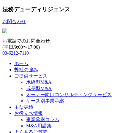
法務デューディリジェンス
お問合わせ
お電話でのお問合わせ
(平日/9:00〜17:00)
03-6212-7110
ホーム
弊社の強み
ご提供サービス
承継型M&A
成長型M&A
オーナー向けコンサルティングサービス
ケース別事業承継
主な実績
お役立ち情報
事業承継コラム
M&A用語集
よくあるご質問