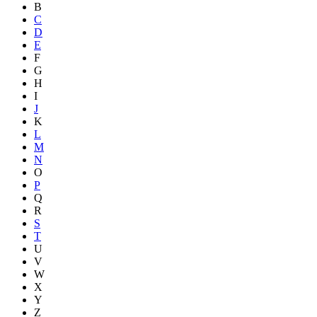
B
C
D
E
F
G
H
I
J
K
L
M
N
O
P
Q
R
S
T
U
V
W
X
Y
Z