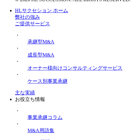
HLサクセション ホーム
弊社の強み
ご提供サービス
・
承継型M&A
・
成長型M&A
・
オーナー様向けコンサルティングサービス
・
ケース別事業承継
主な実績
お役立ち情報
・
事業承継コラム
・
M&A用語集