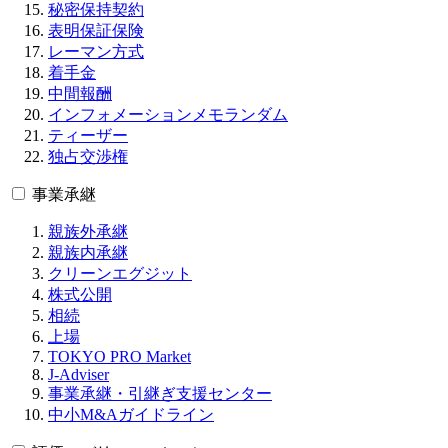
秘密保持契約
表明保証保険
レーマン方式
着手金
中間報酬
インフォメーションメモランダム
ティーザー
独占交渉権
事業承継
親族外承継
親族内承継
クリーンエグジット
株式公開
相続
上場
TOKYO PRO Market
J-Adviser
事業承継・引継ぎ支援センター
中小M&Aガイドライン