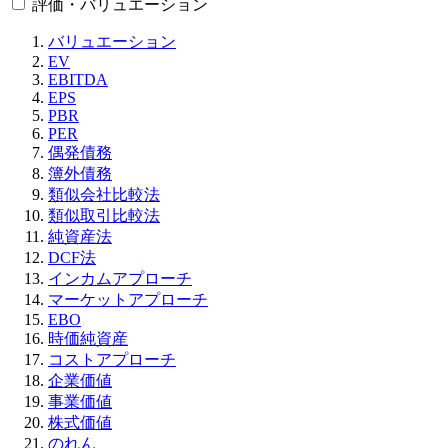
評価・バリュエーション
バリュエーション
EV
EBITDA
EPS
PBR
PER
偶発債務
簿外債務
類似会社比較法
類似取引比較法
純資産法
DCF法
インカムアプローチ
マーケットアプローチ
EBO
時価純資産
コストアプローチ
企業価値
事業価値
株式価値
のれん