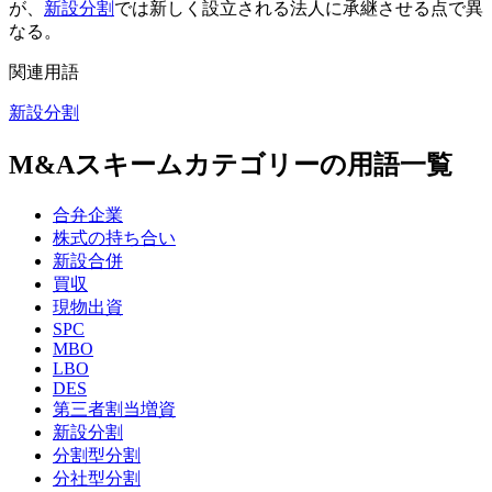
が、
新設分割
では新しく設立される法人に承継させる点で異
なる。
関連用語
新設分割
M&Aスキームカテゴリーの用語一覧
合弁企業
株式の持ち合い
新設合併
買収
現物出資
SPC
MBO
LBO
DES
第三者割当増資
新設分割
分割型分割
分社型分割