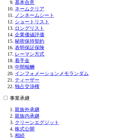
基本合意
ネームクリア
ノンネームシート
ショートリスト
ロングリスト
企業価値評価
秘密保持契約
表明保証保険
レーマン方式
着手金
中間報酬
インフォメーションメモランダム
ティーザー
独占交渉権
事業承継
親族外承継
親族内承継
クリーンエグジット
株式公開
相続