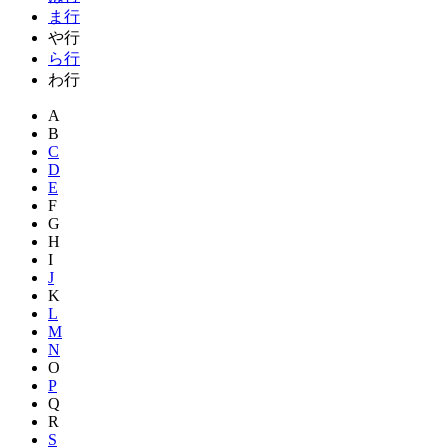
ま行
や行
ら行
わ行
A
B
C
D
E
F
G
H
I
J
K
L
M
N
O
P
Q
R
S