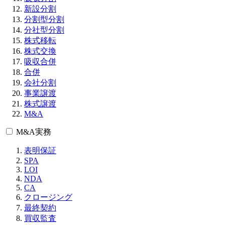
新設分割
分割型分割
分社型分割
株式移転
株式交換
吸収合併
合併
会社分割
事業譲渡
株式譲渡
M&A
M&A実務
表明保証
SPA
LOI
NDA
CA
クロージング
最終契約
買収監査