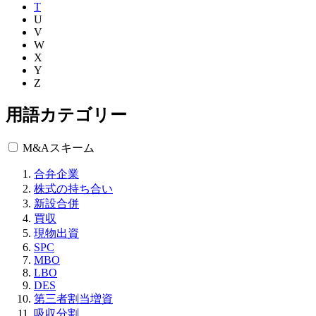
T
U
V
W
X
Y
Z
用語カテゴリー
M&Aスキーム
合弁企業
株式の持ち合い
新設合併
買収
現物出資
SPC
MBO
LBO
DES
第三者割当増資
吸収分割