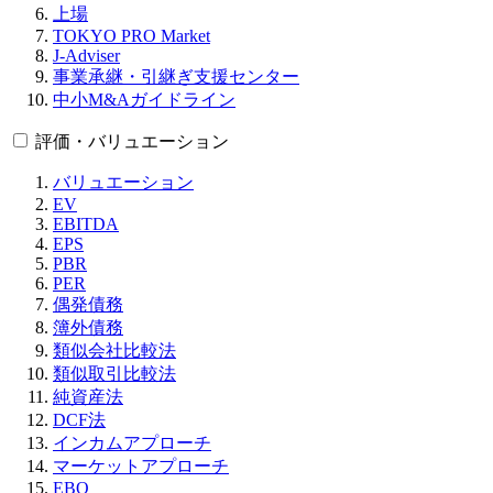
上場
TOKYO PRO Market
J-Adviser
事業承継・引継ぎ支援センター
中小M&Aガイドライン
評価・バリュエーション
バリュエーション
EV
EBITDA
EPS
PBR
PER
偶発債務
簿外債務
類似会社比較法
類似取引比較法
純資産法
DCF法
インカムアプローチ
マーケットアプローチ
EBO