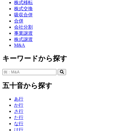
株式移転
株式交換
吸収合併
合併
会社分割
事業譲渡
株式譲渡
M&A
キーワードから探す
五十音から探す
あ行
か行
さ行
た行
な行
は行