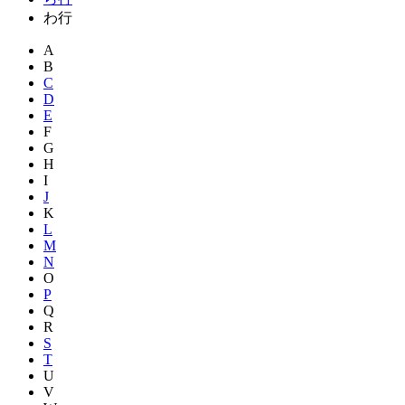
わ行
A
B
C
D
E
F
G
H
I
J
K
L
M
N
O
P
Q
R
S
T
U
V