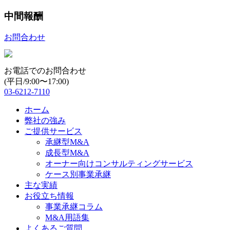
中間報酬
お問合わせ
お電話でのお問合わせ
(平日/9:00〜17:00)
03-6212-7110
ホーム
弊社の強み
ご提供サービス
承継型M&A
成長型M&A
オーナー向けコンサルティングサービス
ケース別事業承継
主な実績
お役立ち情報
事業承継コラム
M&A用語集
よくあるご質問