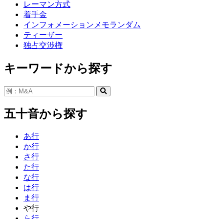
レーマン方式
着手金
インフォメーションメモランダム
ティーザー
独占交渉権
キーワードから探す
五十音から探す
あ行
か行
さ行
た行
な行
は行
ま行
や行
ら行