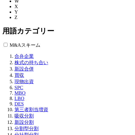
W
X
Y
Z
用語カテゴリー
M&Aスキーム
合弁企業
株式の持ち合い
新設合併
買収
現物出資
SPC
MBO
LBO
DES
第三者割当増資
吸収分割
新設分割
分割型分割
分社型分割