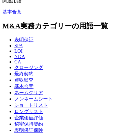
関連用語
基本合意
M&A実務カテゴリーの用語一覧
表明保証
SPA
LOI
NDA
CA
クロージング
最終契約
買収監査
基本合意
ネームクリア
ノンネームシート
ショートリスト
ロングリスト
企業価値評価
秘密保持契約
表明保証保険