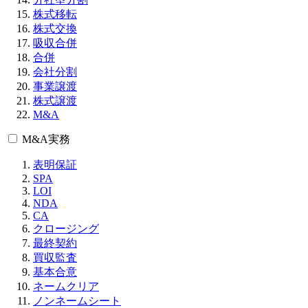
株式移転
株式交換
吸収合併
合併
会社分割
事業譲渡
株式譲渡
M&A
M&A実務
表明保証
SPA
LOI
NDA
CA
クロージング
最終契約
買収監査
基本合意
ネームクリア
ノンネームシート