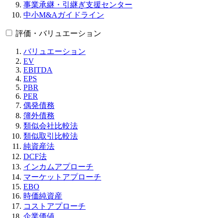
事業承継・引継ぎ支援センター
中小M&Aガイドライン
評価・バリュエーション
バリュエーション
EV
EBITDA
EPS
PBR
PER
偶発債務
簿外債務
類似会社比較法
類似取引比較法
純資産法
DCF法
インカムアプローチ
マーケットアプローチ
EBO
時価純資産
コストアプローチ
企業価値