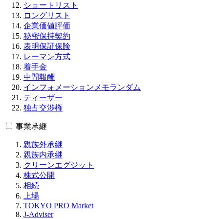
ショートリスト
ロングリスト
企業価値評価
秘密保持契約
表明保証保険
レーマン方式
着手金
中間報酬
インフォメーションメモランダム
ティーザー
独占交渉権
事業承継
親族外承継
親族内承継
クリーンエグジット
株式公開
相続
上場
TOKYO PRO Market
J-Adviser