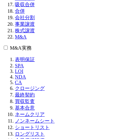
吸収合併
合併
会社分割
事業譲渡
株式譲渡
M&A
M&A実務
表明保証
SPA
LOI
NDA
CA
クロージング
最終契約
買収監査
基本合意
ネームクリア
ノンネームシート
ショートリスト
ロングリスト