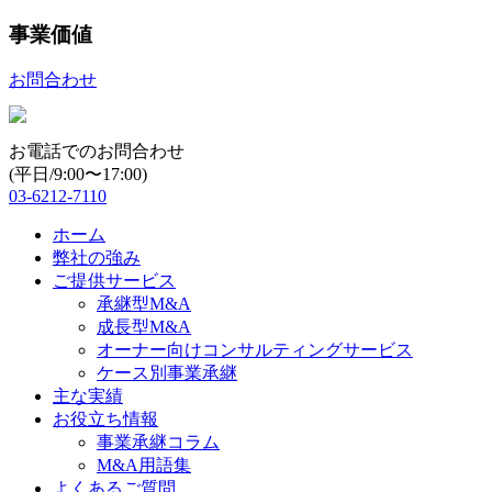
事業価値
お問合わせ
お電話でのお問合わせ
(平日/9:00〜17:00)
03-6212-7110
ホーム
弊社の強み
ご提供サービス
承継型M&A
成長型M&A
オーナー向けコンサルティングサービス
ケース別事業承継
主な実績
お役立ち情報
事業承継コラム
M&A用語集
よくあるご質問