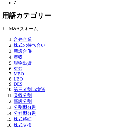
Z
用語カテゴリー
M&Aスキーム
合弁企業
株式の持ち合い
新設合併
買収
現物出資
SPC
MBO
LBO
DES
第三者割当増資
吸収分割
新設分割
分割型分割
分社型分割
株式移転
株式交換