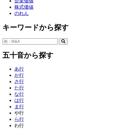
企業価値
株式価値
のれん
キーワードから探す
五十音から探す
あ行
か行
さ行
た行
な行
は行
ま行
や行
ら行
わ行