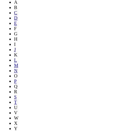
A
B
C
D
E
F
G
H
I
J
K
L
M
N
O
P
Q
R
S
T
U
V
W
X
Y