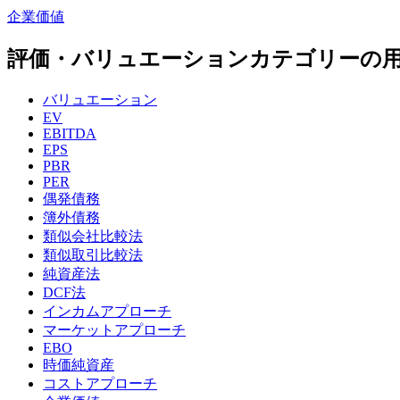
企業価値
評価・バリュエーションカテゴリーの
バリュエーション
EV
EBITDA
EPS
PBR
PER
偶発債務
簿外債務
類似会社比較法
類似取引比較法
純資産法
DCF法
インカムアプローチ
マーケットアプローチ
EBO
時価純資産
コストアプローチ