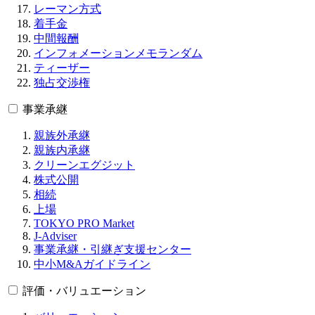
レーマン方式
着手金
中間報酬
インフォメーションメモランダム
ティーザー
独占交渉権
事業承継
親族外承継
親族内承継
クリーンエグジット
株式公開
相続
上場
TOKYO PRO Market
J-Adviser
事業承継・引継ぎ支援センター
中小M&Aガイドライン
評価・バリュエーション