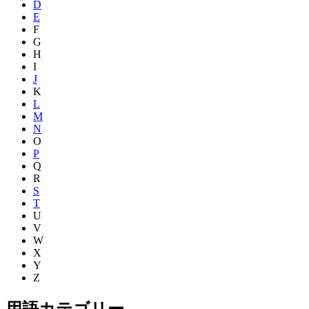
D
E
F
G
H
I
J
K
L
M
N
O
P
Q
R
S
T
U
V
W
X
Y
Z
用語カテゴリー