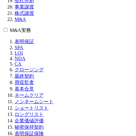
会社分割
事業譲渡
株式譲渡
M&A
M&A実務
表明保証
SPA
LOI
NDA
CA
クロージング
最終契約
買収監査
基本合意
ネームクリア
ノンネームシート
ショートリスト
ロングリスト
企業価値評価
秘密保持契約
表明保証保険