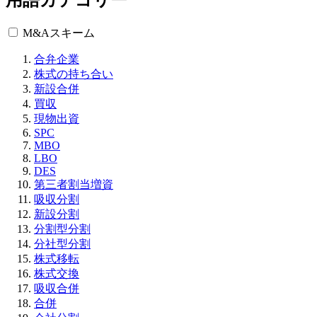
M&Aスキーム
合弁企業
株式の持ち合い
新設合併
買収
現物出資
SPC
MBO
LBO
DES
第三者割当増資
吸収分割
新設分割
分割型分割
分社型分割
株式移転
株式交換
吸収合併
合併