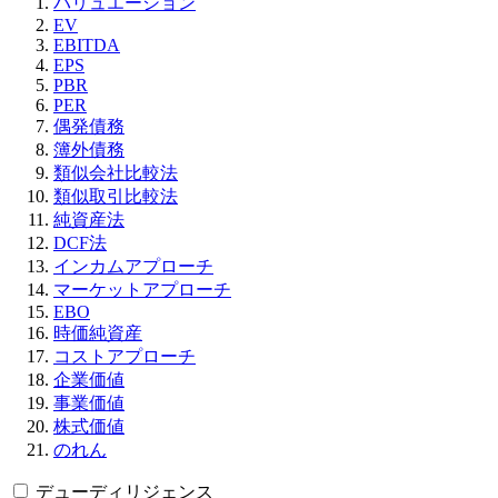
バリュエーション
EV
EBITDA
EPS
PBR
PER
偶発債務
簿外債務
類似会社比較法
類似取引比較法
純資産法
DCF法
インカムアプローチ
マーケットアプローチ
EBO
時価純資産
コストアプローチ
企業価値
事業価値
株式価値
のれん
デューディリジェンス