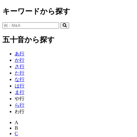
キーワードから探す
五十音から探す
あ行
か行
さ行
た行
な行
は行
ま行
や行
ら行
わ行
A
B
C