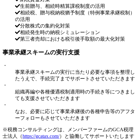
生前贈与、相続時精算課税制度の活用
相続税、贈与税納税猶予制度（特例事業承継税制）
の活用
分散株式の集約化対策
相続発生時の納税シミュレーション
第三者売却における税引後手取額の最大化対策
事業承継スキームの実行支援
・
事業承継スキームの実行に当たり必要な事項を整理し
たうえで、手続完了までサポートさせていただきます
・
組織再編や各種優遇税制適用時の手続き等につきまし
ても支援させていただきます
・
なお、必要に応じて事業承継後の各種申告等のアフタ
ーフォローもさせていただきます
※税務コンサルティングは、メンバーファームのGCA税理
士法人（
https://gcatax.com/
）と協働してサポートいたします