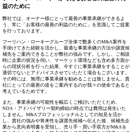
益のために
弊社では、オーナー様にとって最善の事業承継ができるよ
う、常に「お客様の最善の利益のために」を意識してご提案
を行っております。
フーリハン・ローキーグループ全体で数多くのM&A案件を
手掛けてきた経験を活かし、最適な事業承継の方法や譲渡候
補先をご案内できることが弊社の強みです。しかし、ご相談
時に企業の状況を伺い、マーケット環境なども含め多方面か
らの現状分析を行った結果、今すぐに事業承継をすることが
適切でないとアドバイスさせていただく場合もございます。
その時には、無理に事業承継を勧めることは致しません。貴
社にとっての最善の道をご案内するのが我々の使命であると
考えているためです。
また、事業承継の可能性を幅広くご検討いただくため、
NDA・アドバイザリー契約締結の時点では費用は発生いた
しません。M&Aプロフェッショナルとしての知見を活か
し、貴社の強みや将来性を譲渡先候補へ伝えた後、候補先企
業から意向表明書を受領し、売り手・買い手双方がM&Aを