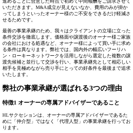
進めることに合意した時点で初めて中間報酬をご請求させて
いただきます。M&A成立が見えないなか、費用のみが掛か
ってしまうといったオーナー様のご不安をできるだけ軽減さ
せるためです。
最善の事業承継のため、我々はクライアントの立場に立った
条件交渉を徹底します。価格面や譲渡後のオーナー様ご家族
の会社における処遇など、オーナー様によって買い手に求め
る条件は異なります。弊社では、国内外の幅広いフーリハ
ン・ローキーネットワークを活用しながら選定した複数の譲
渡先候補と並行して交渉を行い、事業承継先として相応しい
相手を見極めながら売り手にとっての好条件を最後まで追求
いたします。
弊社の事業承継が選ばれる3つの理由
特徴1 オーナーの専属アドバイザーであること
HLサクセションは、オーナーの専属アドバイザーであるた
めに「仲介型」ではなく「代理人型」の事業承継を行ってお
ります。