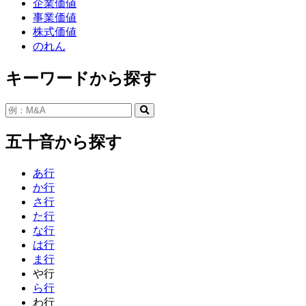
企業価値
事業価値
株式価値
のれん
キーワードから探す
五十音から探す
あ行
か行
さ行
た行
な行
は行
ま行
や行
ら行
わ行