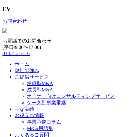
EV
お問合わせ
お電話でのお問合わせ
(平日/9:00〜17:00)
03-6212-7110
ホーム
弊社の強み
ご提供サービス
承継型M&A
成長型M&A
オーナー向けコンサルティングサービス
ケース別事業承継
主な実績
お役立ち情報
事業承継コラム
M&A用語集
よくあるご質問