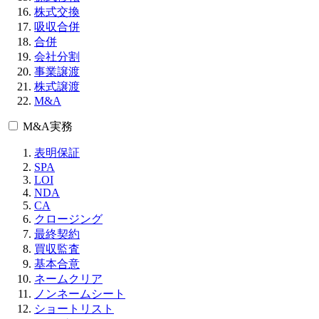
株式交換
吸収合併
合併
会社分割
事業譲渡
株式譲渡
M&A
M&A実務
表明保証
SPA
LOI
NDA
CA
クロージング
最終契約
買収監査
基本合意
ネームクリア
ノンネームシート
ショートリスト