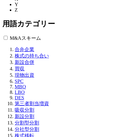
Y
Z
用語カテゴリー
M&Aスキーム
合弁企業
株式の持ち合い
新設合併
買収
現物出資
SPC
MBO
LBO
DES
第三者割当増資
吸収分割
新設分割
分割型分割
分社型分割
株式移転