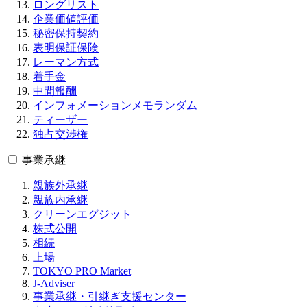
ロングリスト
企業価値評価
秘密保持契約
表明保証保険
レーマン方式
着手金
中間報酬
インフォメーションメモランダム
ティーザー
独占交渉権
事業承継
親族外承継
親族内承継
クリーンエグジット
株式公開
相続
上場
TOKYO PRO Market
J-Adviser
事業承継・引継ぎ支援センター