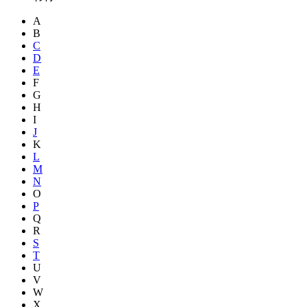
A
B
C
D
E
F
G
H
I
J
K
L
M
N
O
P
Q
R
S
T
U
V
W
X