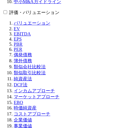
中小M&Aガイドライン
評価・バリュエーション
バリュエーション
EV
EBITDA
EPS
PBR
PER
偶発債務
簿外債務
類似会社比較法
類似取引比較法
純資産法
DCF法
インカムアプローチ
マーケットアプローチ
EBO
時価純資産
コストアプローチ
企業価値
事業価値