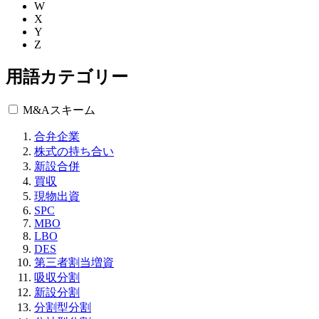
W
X
Y
Z
用語カテゴリー
M&Aスキーム
合弁企業
株式の持ち合い
新設合併
買収
現物出資
SPC
MBO
LBO
DES
第三者割当増資
吸収分割
新設分割
分割型分割