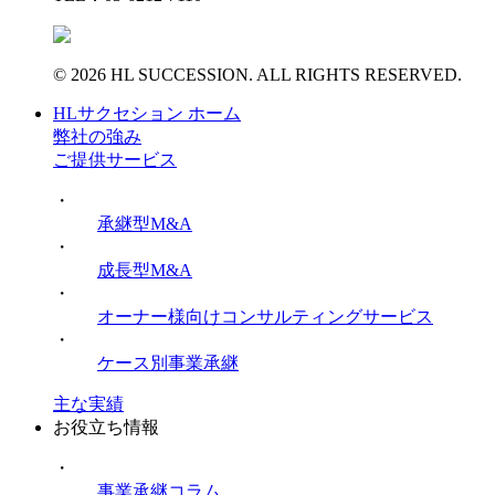
© 2026 HL SUCCESSION. ALL RIGHTS RESERVED.
HLサクセション ホーム
弊社の強み
ご提供サービス
・
承継型M&A
・
成長型M&A
・
オーナー様向けコンサルティングサービス
・
ケース別事業承継
主な実績
お役立ち情報
・
事業承継コラム