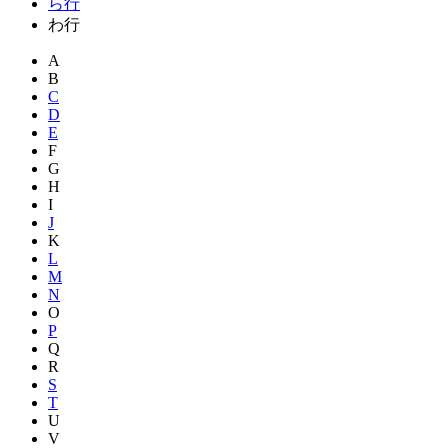
ら行
わ行
A
B
C
D
E
F
G
H
I
J
K
L
M
N
O
P
Q
R
S
T
U
V