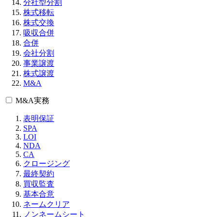
分社型分割
株式移転
株式交換
吸収合併
合併
会社分割
事業譲渡
株式譲渡
M&A
M&A実務
表明保証
SPA
LOI
NDA
CA
クロージング
最終契約
買収監査
基本合意
ネームクリア
ノンネームシート