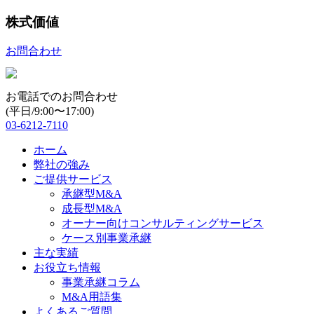
株式価値
お問合わせ
お電話でのお問合わせ
(平日/9:00〜17:00)
03-6212-7110
ホーム
弊社の強み
ご提供サービス
承継型M&A
成長型M&A
オーナー向けコンサルティングサービス
ケース別事業承継
主な実績
お役立ち情報
事業承継コラム
M&A用語集
よくあるご質問