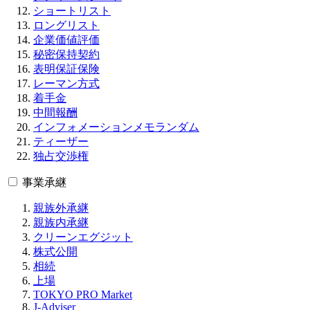
ショートリスト
ロングリスト
企業価値評価
秘密保持契約
表明保証保険
レーマン方式
着手金
中間報酬
インフォメーションメモランダム
ティーザー
独占交渉権
事業承継
親族外承継
親族内承継
クリーンエグジット
株式公開
相続
上場
TOKYO PRO Market
J-Adviser