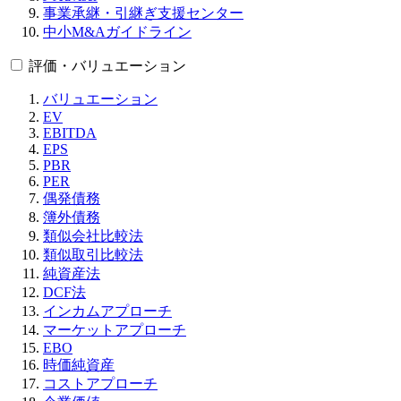
事業承継・引継ぎ支援センター
中小M&Aガイドライン
評価・バリュエーション
バリュエーション
EV
EBITDA
EPS
PBR
PER
偶発債務
簿外債務
類似会社比較法
類似取引比較法
純資産法
DCF法
インカムアプローチ
マーケットアプローチ
EBO
時価純資産
コストアプローチ