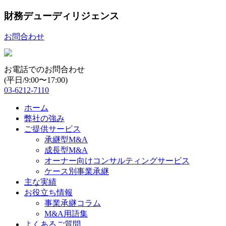
財務デューディリジェンス
お問合わせ
お電話でのお問合わせ
(平日/9:00〜17:00)
03-6212-7110
ホーム
弊社の強み
ご提供サービス
承継型M&A
成長型M&A
オーナー向けコンサルティングサービス
ケース別事業承継
主な実績
お役立ち情報
事業承継コラム
M&A用語集
よくあるご質問