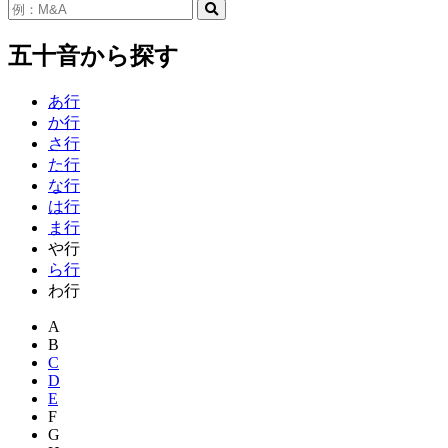
五十音から探す
あ行
か行
さ行
た行
な行
は行
ま行
や行
ら行
わ行
A
B
C
D
E
F
G