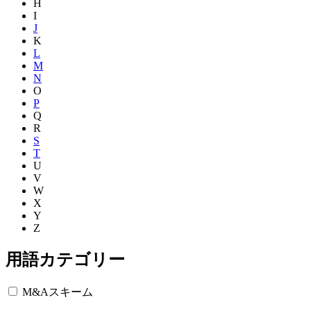
H
I
J
K
L
M
N
O
P
Q
R
S
T
U
V
W
X
Y
Z
用語カテゴリー
M&Aスキーム