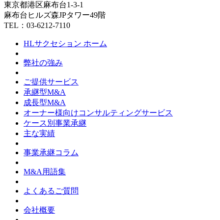
東京都港区麻布台1-3-1
麻布台ヒルズ森JPタワー49階
TEL：03-6212-7110
HLサクセション ホーム
弊社の強み
ご提供サービス
承継型M&A
成長型M&A
オーナー様向けコンサルティングサービス
ケース別事業承継
主な実績
事業承継コラム
M&A用語集
よくあるご質問
会社概要