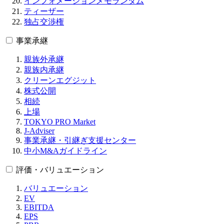
インフォメーションメモランダム
ティーザー
独占交渉権
事業承継
親族外承継
親族内承継
クリーンエグジット
株式公開
相続
上場
TOKYO PRO Market
J-Adviser
事業承継・引継ぎ支援センター
中小M&Aガイドライン
評価・バリュエーション
バリュエーション
EV
EBITDA
EPS