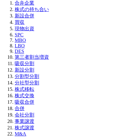
合弁企業
株式の持ち合い
新設合併
買収
現物出資
SPC
MBO
LBO
DES
第三者割当増資
吸収分割
新設分割
分割型分割
分社型分割
株式移転
株式交換
吸収合併
合併
会社分割
事業譲渡
株式譲渡
M&A