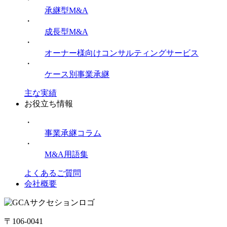
承継型M&A
・
成長型M&A
・
オーナー様向けコンサルティングサービス
・
ケース別事業承継
主な実績
お役立ち情報
・
事業承継コラム
・
M&A用語集
よくあるご質問
会社概要
〒106-0041