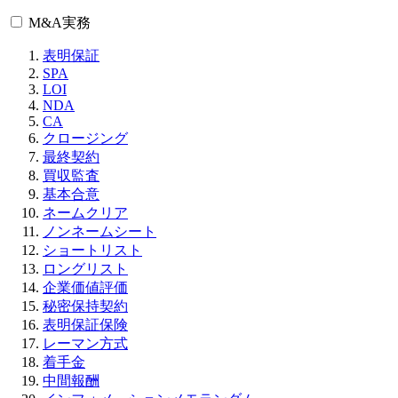
M&A実務
表明保証
SPA
LOI
NDA
CA
クロージング
最終契約
買収監査
基本合意
ネームクリア
ノンネームシート
ショートリスト
ロングリスト
企業価値評価
秘密保持契約
表明保証保険
レーマン方式
着手金
中間報酬