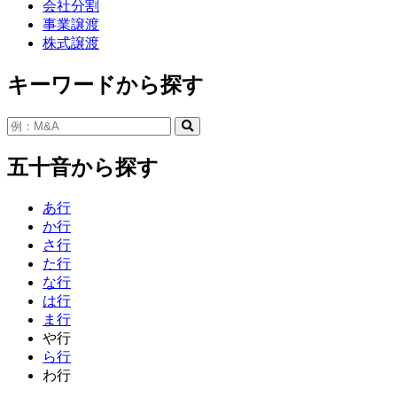
会社分割
事業譲渡
株式譲渡
キーワードから探す
五十音から探す
あ行
か行
さ行
た行
な行
は行
ま行
や行
ら行
わ行