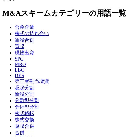
M&Aスキームカテゴリーの用語一覧
合弁企業
株式の持ち合い
新設合併
買収
現物出資
SPC
MBO
LBO
DES
第三者割当増資
吸収分割
新設分割
分割型分割
分社型分割
株式移転
株式交換
吸収合併
合併