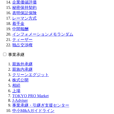
企業価値評価
秘密保持契約
表明保証保険
レーマン方式
着手金
中間報酬
インフォメーションメモランダム
ティーザー
独占交渉権
事業承継
親族外承継
親族内承継
クリーンエグジット
株式公開
相続
上場
TOKYO PRO Market
J-Adviser
事業承継・引継ぎ支援センター
中小M&Aガイドライン