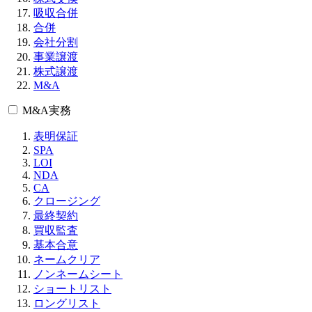
吸収合併
合併
会社分割
事業譲渡
株式譲渡
M&A
M&A実務
表明保証
SPA
LOI
NDA
CA
クロージング
最終契約
買収監査
基本合意
ネームクリア
ノンネームシート
ショートリスト
ロングリスト