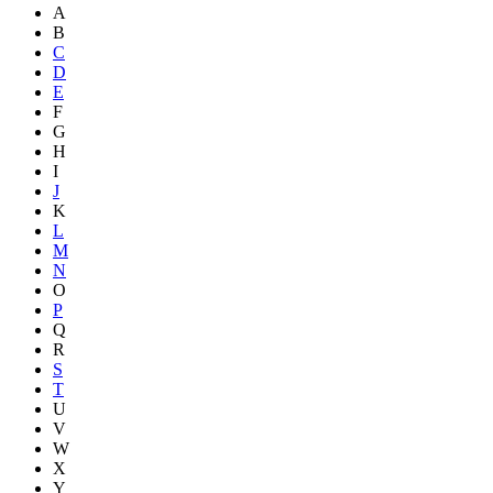
A
B
C
D
E
F
G
H
I
J
K
L
M
N
O
P
Q
R
S
T
U
V
W
X
Y