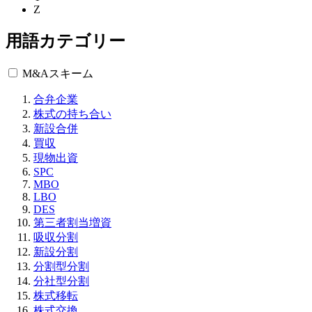
Z
用語カテゴリー
M&Aスキーム
合弁企業
株式の持ち合い
新設合併
買収
現物出資
SPC
MBO
LBO
DES
第三者割当増資
吸収分割
新設分割
分割型分割
分社型分割
株式移転
株式交換