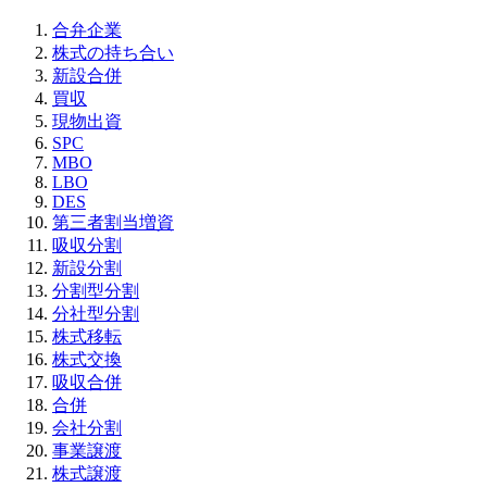
合弁企業
株式の持ち合い
新設合併
買収
現物出資
SPC
MBO
LBO
DES
第三者割当増資
吸収分割
新設分割
分割型分割
分社型分割
株式移転
株式交換
吸収合併
合併
会社分割
事業譲渡
株式譲渡