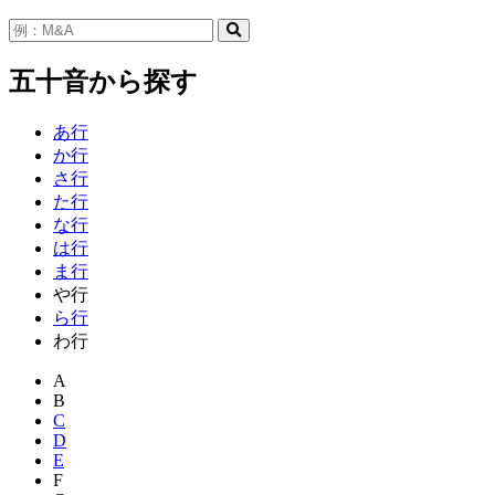
五十音から探す
あ行
か行
さ行
た行
な行
は行
ま行
や行
ら行
わ行
A
B
C
D
E
F