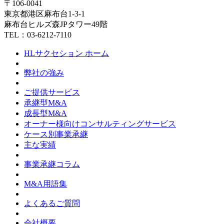
〒106-0041
東京都港区麻布台1-3-1
麻布台ヒルズ森JPタワー49階
TEL：03-6212-7110
HLサクセション ホーム
弊社の強み
ご提供サービス
承継型M&A
成長型M&A
オーナー様向けコンサルティングサービス
ケース別事業承継
主な実績
事業承継コラム
M&A用語集
よくあるご質問
会社概要