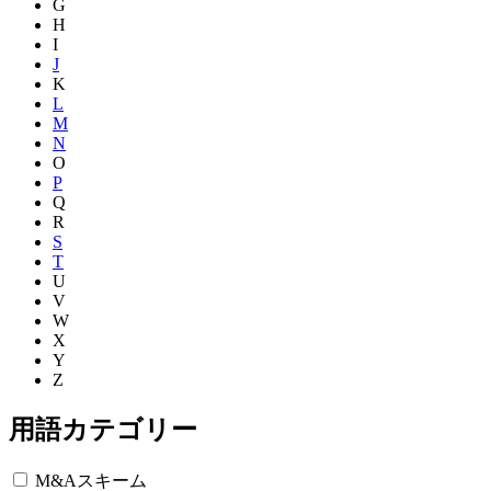
G
H
I
J
K
L
M
N
O
P
Q
R
S
T
U
V
W
X
Y
Z
用語カテゴリー
M&Aスキーム