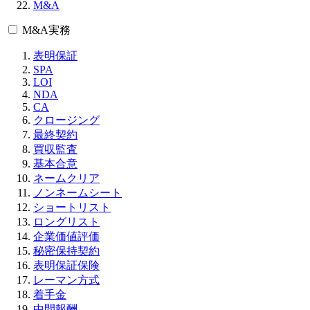
M&A
M&A実務
表明保証
SPA
LOI
NDA
CA
クロージング
最終契約
買収監査
基本合意
ネームクリア
ノンネームシート
ショートリスト
ロングリスト
企業価値評価
秘密保持契約
表明保証保険
レーマン方式
着手金
中間報酬