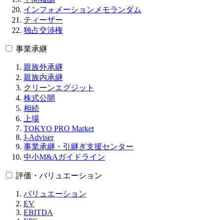
インフォメーションメモランダム
ティーザー
独占交渉権
事業承継
親族外承継
親族内承継
クリーンエグジット
株式公開
相続
上場
TOKYO PRO Market
J-Adviser
事業承継・引継ぎ支援センター
中小M&Aガイドライン
評価・バリュエーション
バリュエーション
EV
EBITDA