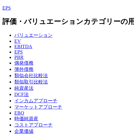
EPS
評価・バリュエーションカテゴリーの
バリュエーション
EV
EBITDA
EPS
PBR
偶発債務
簿外債務
類似会社比較法
類似取引比較法
純資産法
DCF法
インカムアプローチ
マーケットアプローチ
EBO
時価純資産
コストアプローチ
企業価値