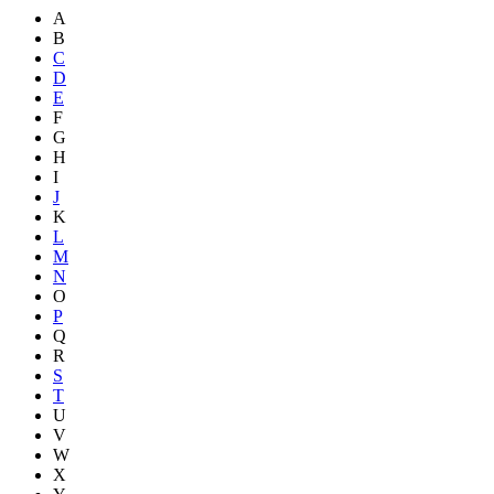
A
B
C
D
E
F
G
H
I
J
K
L
M
N
O
P
Q
R
S
T
U
V
W
X