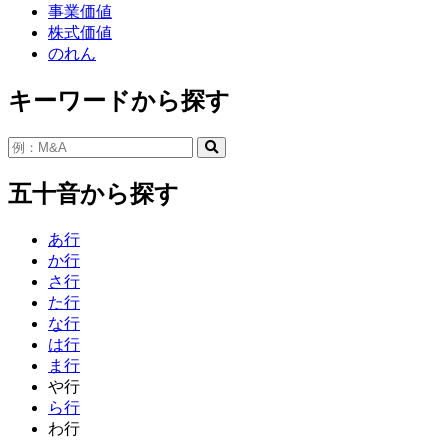
事業価値
株式価値
のれん
キーワードから探す
五十音から探す
あ行
か行
さ行
た行
な行
は行
ま行
や行
ら行
わ行