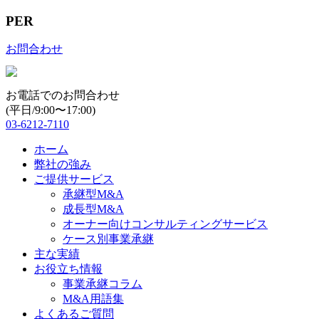
PER
お問合わせ
お電話でのお問合わせ
(平日/9:00〜17:00)
03-6212-7110
ホーム
弊社の強み
ご提供サービス
承継型M&A
成長型M&A
オーナー向けコンサルティングサービス
ケース別事業承継
主な実績
お役立ち情報
事業承継コラム
M&A用語集
よくあるご質問