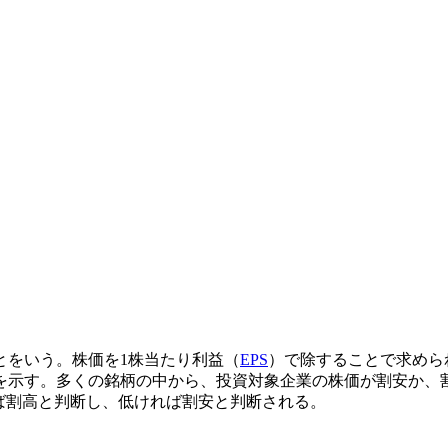
益率のことをいう。株価を1株当たり利益（
EPS
）で除することで求めら
示す。多くの銘柄の中から、投資対象企業の株価が割安か、割高
ば割高と判断し、低ければ割安と判断される。