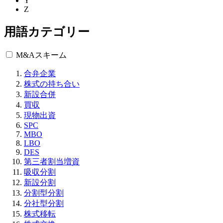
Y
Z
用語カテゴリー
M&Aスキーム
合弁企業
株式の持ち合い
新設合併
買収
現物出資
SPC
MBO
LBO
DES
第三者割当増資
吸収分割
新設分割
分割型分割
分社型分割
株式移転