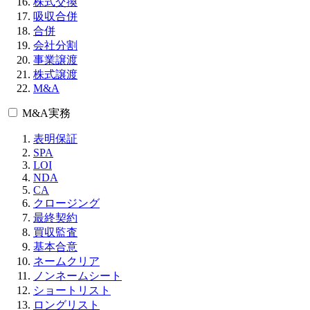
株式交換
吸収合併
合併
会社分割
事業譲渡
株式譲渡
M&A
M&A実務
表明保証
SPA
LOI
NDA
CA
クロージング
最終契約
買収監査
基本合意
ネームクリア
ノンネームシート
ショートリスト
ロングリスト