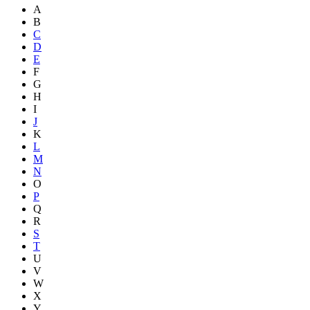
A
B
C
D
E
F
G
H
I
J
K
L
M
N
O
P
Q
R
S
T
U
V
W
X
Y