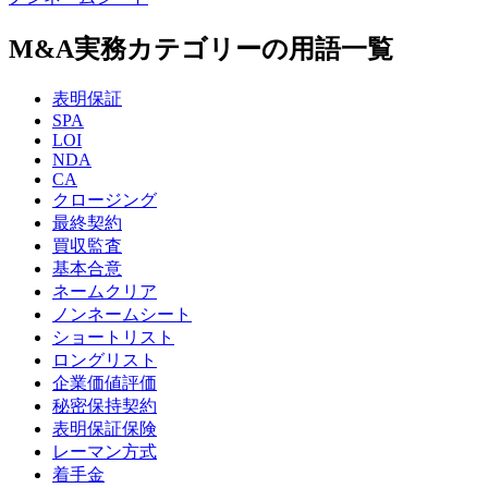
M&A実務カテゴリーの用語一覧
表明保証
SPA
LOI
NDA
CA
クロージング
最終契約
買収監査
基本合意
ネームクリア
ノンネームシート
ショートリスト
ロングリスト
企業価値評価
秘密保持契約
表明保証保険
レーマン方式
着手金