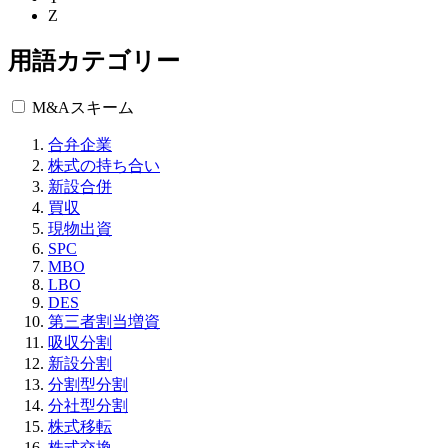
Z
用語カテゴリー
M&Aスキーム
合弁企業
株式の持ち合い
新設合併
買収
現物出資
SPC
MBO
LBO
DES
第三者割当増資
吸収分割
新設分割
分割型分割
分社型分割
株式移転
株式交換