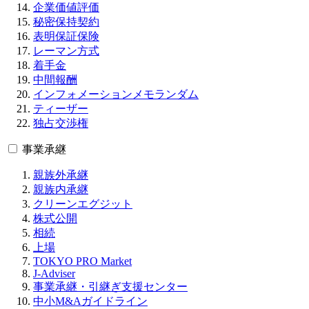
企業価値評価
秘密保持契約
表明保証保険
レーマン方式
着手金
中間報酬
インフォメーションメモランダム
ティーザー
独占交渉権
事業承継
親族外承継
親族内承継
クリーンエグジット
株式公開
相続
上場
TOKYO PRO Market
J-Adviser
事業承継・引継ぎ支援センター
中小M&Aガイドライン