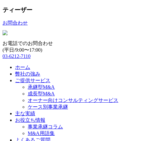
ティーザー
お問合わせ
お電話でのお問合わせ
(平日/9:00〜17:00)
03-6212-7110
ホーム
弊社の強み
ご提供サービス
承継型M&A
成長型M&A
オーナー向けコンサルティングサービス
ケース別事業承継
主な実績
お役立ち情報
事業承継コラム
M&A用語集
よくあるご質問