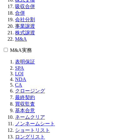
吸収合併
合併
会社分割
事業譲渡
株式譲渡
M&A
M&A実務
表明保証
SPA
LOI
NDA
CA
クロージング
最終契約
買収監査
基本合意
ネームクリア
ノンネームシート
ショートリスト
ロングリスト