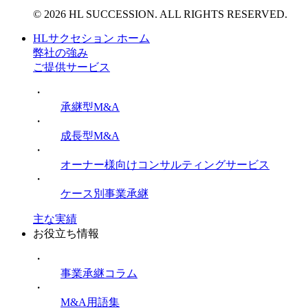
© 2026 HL SUCCESSION. ALL RIGHTS RESERVED.
HLサクセション ホーム
弊社の強み
ご提供サービス
・
承継型M&A
・
成長型M&A
・
オーナー様向けコンサルティングサービス
・
ケース別事業承継
主な実績
お役立ち情報
・
事業承継コラム
・
M&A用語集