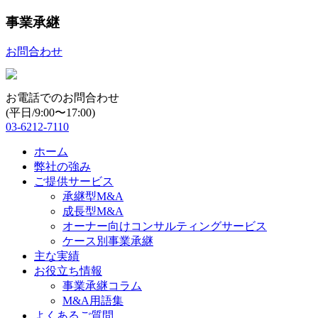
事業承継
お問合わせ
お電話でのお問合わせ
(平日/9:00〜17:00)
03-6212-7110
ホーム
弊社の強み
ご提供サービス
承継型M&A
成長型M&A
オーナー向けコンサルティングサービス
ケース別事業承継
主な実績
お役立ち情報
事業承継コラム
M&A用語集
よくあるご質問