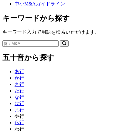
中小M&Aガイドライン
キーワードから探す
キーワード入力で用語を検索いただけます。
五十音から探す
あ行
か行
さ行
た行
な行
は行
ま行
や行
ら行
わ行