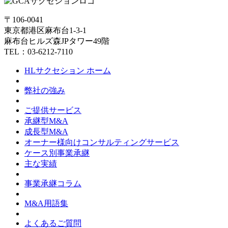
〒106-0041
東京都港区麻布台1-3-1
麻布台ヒルズ森JPタワー49階
TEL：03-6212-7110
HLサクセション ホーム
弊社の強み
ご提供サービス
承継型M&A
成長型M&A
オーナー様向けコンサルティングサービス
ケース別事業承継
主な実績
事業承継コラム
M&A用語集
よくあるご質問