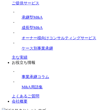
ご提供サービス
・
承継型M&A
・
成長型M&A
・
オーナー様向けコンサルティングサービス
・
ケース別事業承継
主な実績
お役立ち情報
・
事業承継コラム
・
M&A用語集
よくあるご質問
会社概要