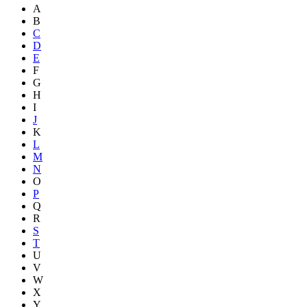
A
B
C
D
E
F
G
H
I
J
K
L
M
N
O
P
Q
R
S
T
U
V
W
X
Y