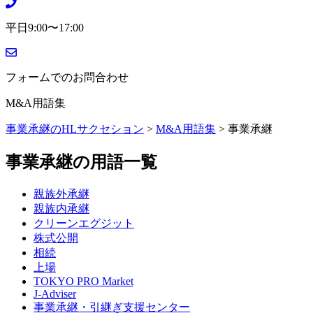
平日9:00〜17:00
フォームでのお問合わせ
M&A用語集
事業承継のHLサクセション
>
M&A用語集
>
事業承継
事業承継の用語一覧
親族外承継
親族内承継
クリーンエグジット
株式公開
相続
上場
TOKYO PRO Market
J-Adviser
事業承継・引継ぎ支援センター